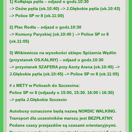
1) Kołłątaja pętla – odjazd o godz.10:30
–> Osów pętla (ok.10:40) –> J.Głębokie pętla (ok.10:43)
–> Police SP nr 8 (ok.11:00)
2) Plac Rodła – odjazd o godz.10:30
–> Komuny Paryskiej (ok.10:40 ) –> Police SP nr 8
(ok.11:05)
3) Witkiewicza na wysokości sklepu Spiżarnia Wędlin
(przystanek OS.KALINY) – odjazd o godz.10:30
–> przystanek SZAFERA przy Azoty Arena (ok.10:45) –>
J.Głębokie pętla (ok.10:45) –> Police SP nr 8 (ok.11:05)
# z METY w Policach do Szczecina:
Police SP nr 8 (odjazdy o 15:00, 15:30. 16:00 i 16:30)
–> pętla J.Głębokie Szczecin
Autobusy oznaczone będą nazwą NORDIC WALKING.
Transport dla uczestników marszu jest BEZPŁATNY.
Podane czasy przejazdów są czasami orientacyjnymi.