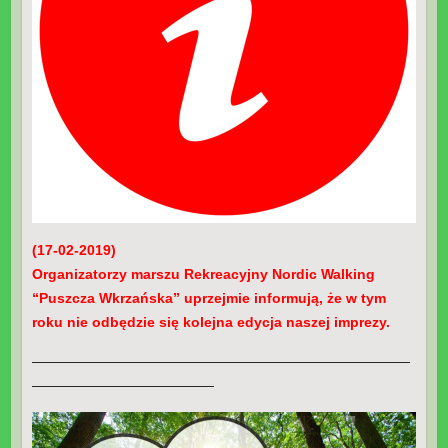
(17-02-2019)
Organizatorzy marszu Rekreacyjny Nordic Walking
“Puszcza Wkrzańska” uprzejmie informują, że w tym
roku nie odbędzie się kolejna edycja naszej imprezy.
———————————————————————————
—————————————